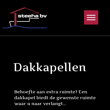
Ga
naar
de
inhoud
Dakkapellen
Behoefte aan extra ruimte? Een
dakkapel biedt de gewenste ruimte
waar u naar verlangt…