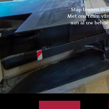
Stap binnen in 
Met ons team van
aan al uw behoe