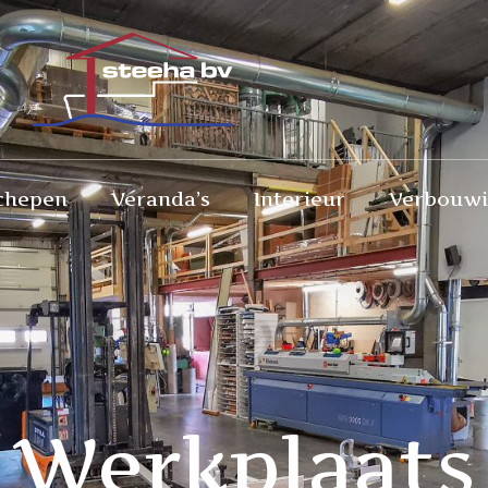
chepen
Veranda’s
Interieur
Verbouw
Werkplaats