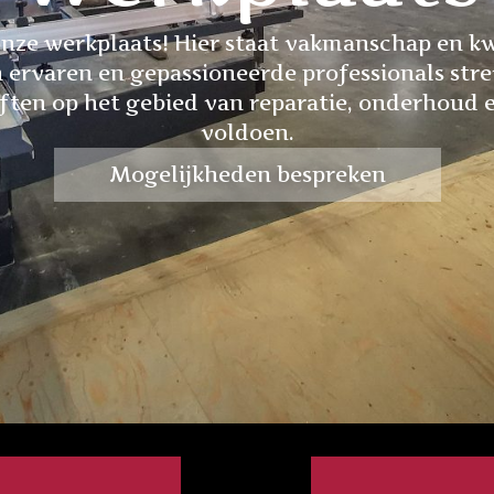
onze werkplaats! Hier staat vakmanschap en kwa
 ervaren en gepassioneerde professionals str
ften op het gebied van reparatie, onderhoud e
voldoen.
Mogelijkheden bespreken