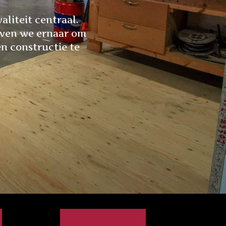
liteit centraal.
even we ernaar om
n constructie te