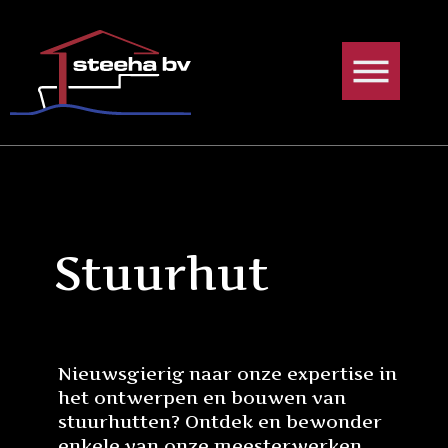
Ga
naar
de
inhoud
Stuurhut
Nieuwsgierig naar onze expertise in
het ontwerpen en bouwen van
stuurhutten? Ontdek en bewonder
enkele van onze meesterwerken